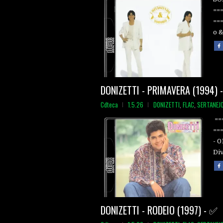
==
==
o &
DONIZETTI - PRIMAVERA (1994) 
Cdteca
1.5.26
DONIZETTI
,
FLAC
,
SERTANEJ
==
==
- 0
Div
DONIZETTI - RODEIO (1997) - ✅