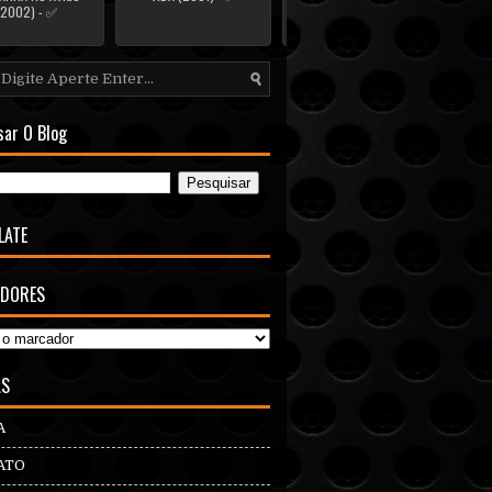
(2002) - ✅
sar O Blog
LATE
DORES
AS
A
ATO