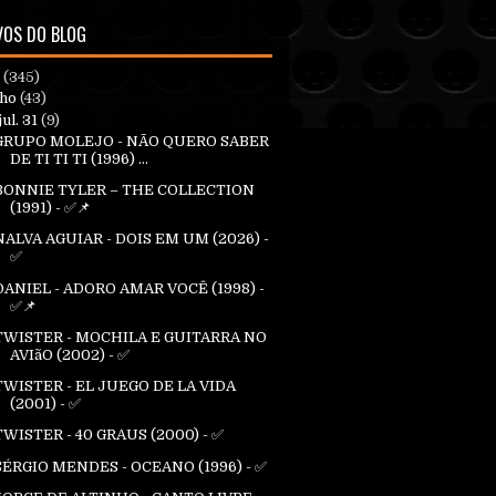
VOS DO BLOG
6
(345)
lho
(43)
jul. 31
(9)
GRUPO MOLEJO - NÃO QUERO SABER
DE TI TI TI (1996) ...
BONNIE TYLER – THE COLLECTION
(1991) - ✅📌
NALVA AGUIAR - DOIS EM UM (2026) -
✅
DANIEL - ADORO AMAR VOCÊ (1998) -
✅📌
TWISTER - MOCHILA E GUITARRA NO
AVIãO (2002) - ✅
TWISTER - EL JUEGO DE LA VIDA
(2001) - ✅
TWISTER - 40 GRAUS (2000) - ✅
SÉRGIO MENDES - OCEANO (1996) - ✅