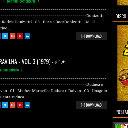
O
Nenhum comentário
======================================================
DISCO 
============================================Donizetti -
- RodeioDonizetti - 02 - Boca a BocaDonizetti - 03 - O
ivo...
[+] DOWNLOAD
AVILHA - VOL. 3 (1979) - ✅📌
m comentário
======================================================
============================================Duduca e
lvan - 01 - Mulher MaravilhaDuduca e Dalvan - 02 - Imagem
SantaDuduca...
[+] DOWNLOAD
POSTAG