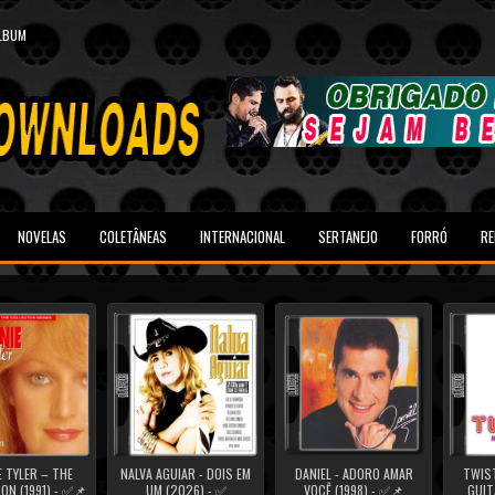
ALBUM
NOVELAS
COLETÂNEAS
INTERNACIONAL
SERTANEJO
FORRÓ
RE
 TYLER – THE
NALVA AGUIAR - DOIS EM
DANIEL - ADORO AMAR
TWIST
ON (1991) - ✅📌
UM (2026) - ✅
VOCÊ (1998) - ✅📌
GUIT