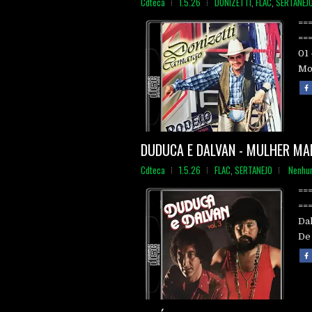
Cdteca
1.5.26
DONIZETTI
,
FLAC
,
SERTANEJ
==
==
01 
Mot
DUDUCA E DALVAN - MULHER MAR
Cdteca
1.5.26
FLAC
,
SERTANEJO
Nenhu
==
==
Da
De 