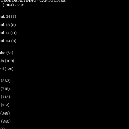
JORGE DE ALTINHO - CANTO LIVRE
(1984) - ✅📌
jul. 24
(7)
jul. 18
(8)
jul. 14
(11)
jul. 04
(8)
nho
(64)
io
(109)
ril
(129)
5
(862)
4
(718)
3
(715)
2
(412)
1
(348)
0
(340)