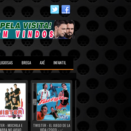
LIGIOSAS
BREGA
AXÉ
INFANTIL
ER - MOCHILA E
TWISTER - EL JUEGO DE LA
TWISTER - 40 GRAUS
SÉRGI
ARRA NO AVIãO
VIDA (2001) - ✅
(2000) - ✅