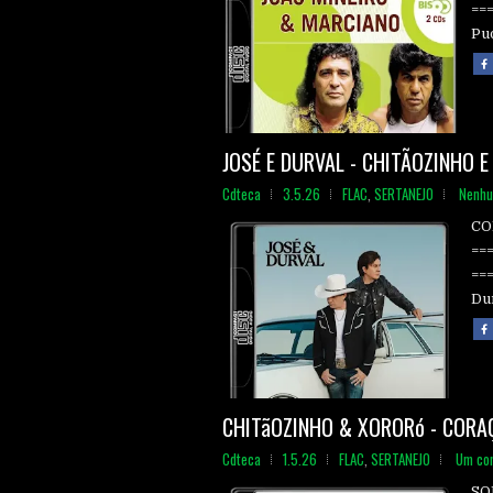
==
Pud
JOSÉ E DURVAL - CHITÃOZINHO 
Cdteca
3.5.26
FLAC
,
SERTANEJO
Nenhu
CO
==
==
Dur
CHITãOZINHO & XORORó - CORA
Cdteca
1.5.26
FLAC
,
SERTANEJO
Um co
SO