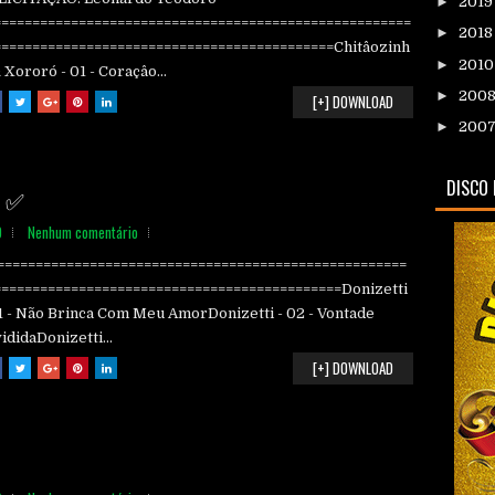
►
201
======================================================
►
201
============================================Chitâozinh
►
201
 Xororó - 01 - Coraçâo...
►
200
[+] DOWNLOAD
►
200
DISCO 
- ✅
O
Nenhum comentário
=====================================================
=============================================Donizetti
1 - Não Brinca Com Meu AmorDonizetti - 02 - Vontade
ididaDonizetti...
[+] DOWNLOAD