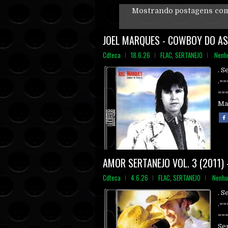
Mostrando postagens co
JOEL MARQUES - COWBOY DO ASF
Cdteca
18.6.26
FLAC
,
SERTANEJO
Nenh
. S
.=
==
Ma
AMOR SERTANEJO VOL. 3 (2011) 
Cdteca
4.6.26
FLAC
,
SERTANEJO
Nenhu
. S
.=
==
Ser