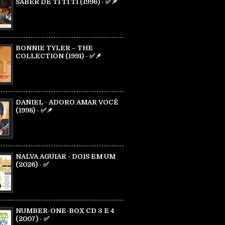
SABER DE TI TI TI (1996) - ✅📌
BONNIE TYLER – THE
COLLECTION (1991) - ✅📌
DANIEL - ADORO AMAR VOCÊ
(1998) - ✅📌
NALVA AGUIAR - DOIS EM UM
(2026) - ✅
NUMBER-ONE-BOX CD 3 E 4
(2007) - ✅