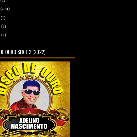
9
(1)
8
(474)
0
(1)
8
(1)
7
(1)
DE OURO SÉRIE 2 (2022)