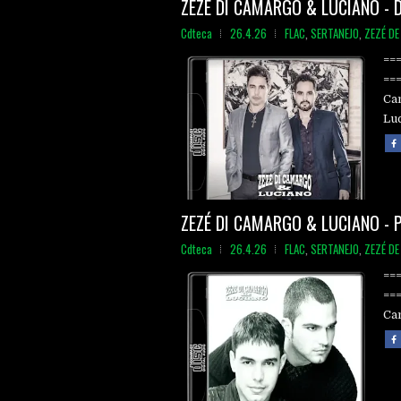
ZEZÉ DI CAMARGO & LUCIANO - 
Cdteca
26.4.26
FLAC
,
SERTANEJO
,
ZEZÉ D
==
==
Ca
Luc
ZEZÉ DI CAMARGO & LUCIANO - P
Cdteca
26.4.26
FLAC
,
SERTANEJO
,
ZEZÉ D
==
==
Cam