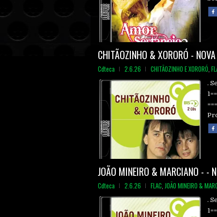
CHITÃOZINHO & XORORÓ - NOVA 
Cdteca
2.6.26
CHITÃOZINHO E XORORÓ
,
FL
. S
1=
==
Pro
JOÃO MINEIRO & MARCIANO - - N
Cdteca
2.6.26
FLAC
,
JOÃO MINEIRO & MAR
. S
1=