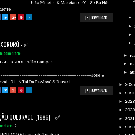
===============Joâo Mineiro & Marciano - 01 - Se Eu Nâo
erTe...
[+] DOWNLOAD
►
►
►
E XORORÓ - ✅
►
m comentário
►
ju
LABORADOR: Adão Campos
►
ma
======================================================
►
ab
============================================José &
val - 01 - A Tal Da PazJosé & Durval...
►
202
[+] DOWNLOAD
►
202
►
202
►
202
ÇÃO QUEBRADO (1986) - ✅
►
202
mentário
►
202
LICITAÇÃO: Leonardo Teodoro