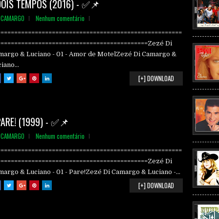
DOIS TEMPOS (2016) - ✅📌
E CAMARGO
Nenhum comentário
======================================================
============================================Zezé Di
margo & Luciano - 01 - Amor de MotelZezé Di Camargo &
iano...
[+] DOWNLOAD
ARE! (1999) - ✅📌
E CAMARGO
Nenhum comentário
======================================================
============================================Zezé Di
argo & Luciano - 01 - Pare!Zezé Di Camargo & Luciano -...
[+] DOWNLOAD