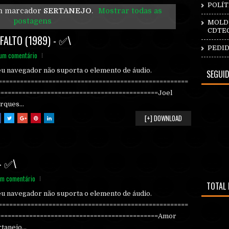
POLÍT
m marcador
SERTANEJO
.
Mostrar todas as
postagens
MOLDU
CDTE
ALTO (1989) - ✅\
PEDID
um comentário
eu navegador não suporta o elemento de áudio.
SEGUI
======================================================
=============================================Joel
rques...
[+] DOWNLOAD
- ✅\
m comentário
TOTAL 
eu navegador não suporta o elemento de áudio.
======================================================
=============================================Amor
tanejo...