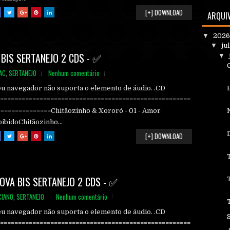
[+] DOWNLOAD
ARQUI
▼
202
▼
ju
BIS SERTANEJO 2 CDS - ✅
▼
AC
,
SERTANEJO
Nenhum comentário
eu navegador não suporta o elemento de áudio. .CD
======================================================
===============Chitâozinho & Xororó - 01 - Amor
ibidoChitãozinho...
[+] DOWNLOAD
OVA BIS SERTANEJO 2 CDS - ✅
CIANO
,
SERTANEJO
Nenhum comentário
eu navegador não suporta o elemento de áudio. .CD
======================================================