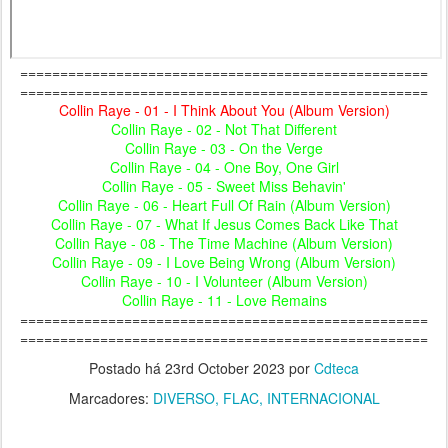
===================================================
===================================================
Collin Raye - 01 - I Think About You (Album Version)
Collin Raye - 02 - Not That Different
Collin Raye - 03 - On the Verge
Collin Raye - 04 - One Boy, One Girl
Collin Raye - 05 - Sweet Miss Behavin'
Collin Raye - 06 - Heart Full Of Rain (Album Version)
Collin Raye - 07 - What If Jesus Comes Back Like That
Collin Raye - 08 - The Time Machine (Album Version)
Collin Raye - 09 - I Love Being Wrong (Album Version)
Collin Raye - 10 - I Volunteer (Album Version)
Collin Raye - 11 - Love Remains
===================================================
===================================================
Postado há
23rd October 2023
por
Cdteca
Marcadores:
DIVERSO
FLAC
INTERNACIONAL