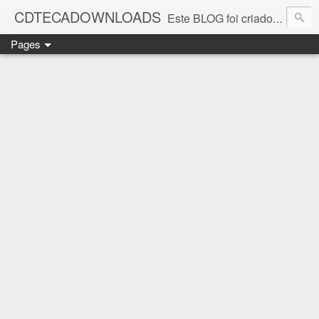
CDTECADOWNLOADS
Este BLOG foi criado para os amantes da música. Aqui você encontra vários álbuns musicais. Todos os ritmos, álbuns antigos que foi e continua sendo SUCESSO.
Pages