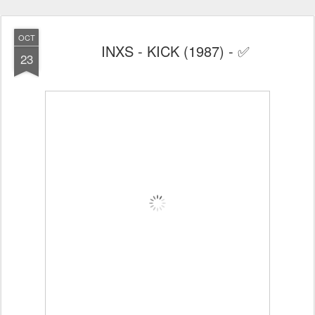
OCT
INXS - KICK (1987) - ✅
23