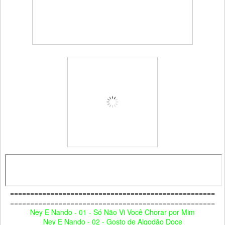
===================================================
===================================================
Ney E Nando - 01 - Só Não Vi Você Chorar por Mim
Ney E Nando - 02 - Gosto de Algodão Doce