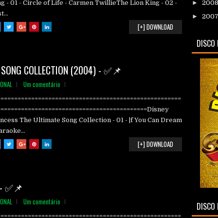
g - 01 - Circle of Life - Carmen TwillieThe Lion King - 02 -
►
200
t...
►
200
[+] DOWNLOAD
DISCO 
 SONG COLLECTION (2004) - ✅📌
IONAL
Um comentário
======================================================
============================================Disney
ncess The Ultimate Song CoIlection - 01 - |f You Can Dream
araoke...
[+] DOWNLOAD
 - ✅📌
IONAL
Um comentário
DISCO 
======================================================