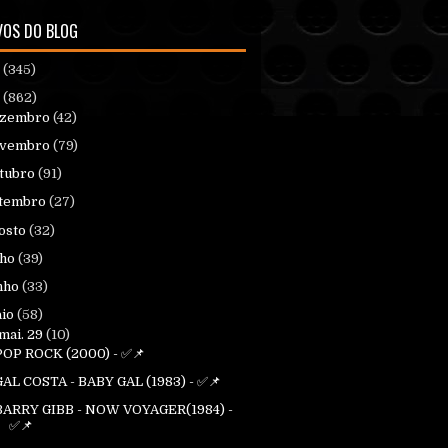
VOS DO BLOG
6
(345)
5
(862)
ezembro
(42)
ovembro
(79)
tubro
(91)
tembro
(27)
osto
(32)
lho
(39)
nho
(33)
io
(58)
mai. 29
(10)
POP ROCK (2000) - ✅📌
GAL COSTA - BABY GAL (1983) - ✅📌
BARRY GIBB - NOW VOYAGER(1984) -
✅📌