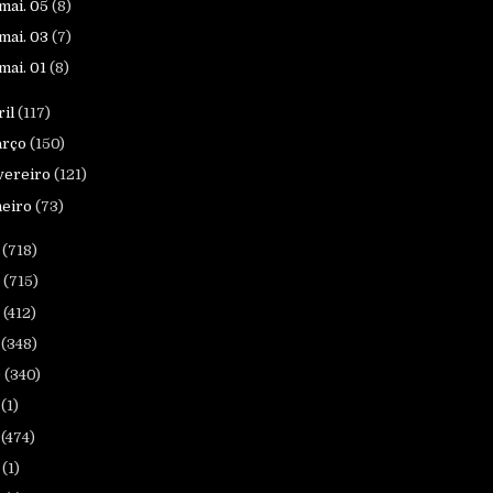
mai. 05
(8)
mai. 03
(7)
mai. 01
(8)
ril
(117)
arço
(150)
vereiro
(121)
neiro
(73)
4
(718)
3
(715)
2
(412)
1
(348)
0
(340)
9
(1)
8
(474)
0
(1)