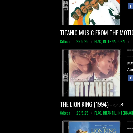
TITANIC MUSIC FROM THE MOTI
Cdteca
29.5.25
FLAC
,
INTERNACIONAL
==
==
Mu
Abs
THE LION KING (1994) - ✅📌
Cdteca
29.5.25
FLAC
,
INFANTIL
,
INTERNAC
==
==