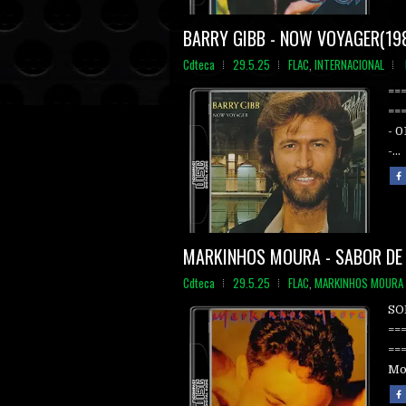
BARRY GIBB - NOW VOYAGER(19
Cdteca
29.5.25
FLAC
,
INTERNACIONAL
==
==
- 0
-...
MARKINHOS MOURA - SABOR DE 
Cdteca
29.5.25
FLAC
,
MARKINHOS MOURA
SO
==
==
Mo