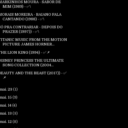
MARKINHOS MOURA - SABOR DE
MIM (1989) - ✅\
MORAIS MOREIRA - BAIANO FALA
CANTANDO (1988) - ✅\
SÓ PRA CONTRARIAR - DEPOIS DO
PRAZER (1997)) - ✅\
TITANIC MUSIC FROM THE MOTION
PICTURE JAMES HORNER...
THE LION KING (1994) - ✅📌
DISNEY PRINCESS THE ULTIMATE
SONG COLLECTION (2004...
BEAUTY AND THE BEAST (2017)) - ✅
📌
mai. 23
(1)
mai. 15
(9)
mai. 14
(4)
mai. 13
(3)
mai. 12
(8)