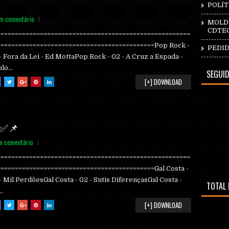
POLÍT
m comentário
MOLDU
CDTE
======================================================
============================================Pop Rock -
PEDID
- Fora da Lei - Ed MottaPop Rock - 02 - A Cruz a Espada -
lo...
SEGUI
[+] DOWNLOAD
- ✅📌
m comentário
======================================================
============================================Gal Costa -
- Mil PerdõesGal Costa - 02 - Sutis DiferençasGal Costa -
TOTAL 
..
[+] DOWNLOAD