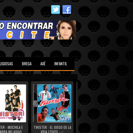
LIGIOSAS
BREGA
AXÉ
INFANTIL
ER - MOCHILA E
TWISTER - EL JUEGO DE LA
TWISTER - 40 GRAUS
SÉRGI
ARRA NO AVIãO
VIDA (2001) - ✅
(2000) - ✅