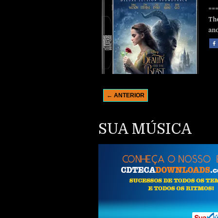
==
Th
and
← ANTERIOR
SUA MÚSICA