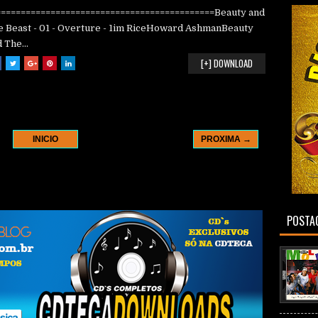
============================================Beauty and
e Beast - 01 - Overture - 1im RiceHoward AshmanBeauty
 The...
[+] DOWNLOAD
INICIO
PROXIMA →
POSTAG