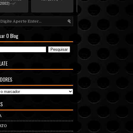
(2002) - ✅
sar O Blog
LATE
DORES
AS
A
ATO