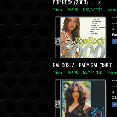
POP ROCK (2000) - ✅📌
Cdteca
29.5.25
FLAC
,
PAGODES
Nenhu
==
==
01 
Pau
GAL COSTA - BABY GAL (1983) 
Cdteca
29.5.25
DIVERSO
,
FLAC
Nenhu
==
==
01 
03.