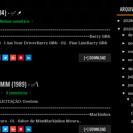
ARQUI
84) - ✅📌
Nenhum comentário
►
202
▼
202
======================================================
►
d
============================================Barry Gibb
1 - I Am Your DriverBarry Gibb - 02 - Fine LineBarry Gibb
►
n
►
ou
[+] DOWNLOAD
►
se
►
ag
►
ju
MIM (1989) - ✅\
►
ju
4 comentários
▼
ma
▼
LICITAÇÃO: Uostom
======================================================
============================================Markinhos
ura - 01 - Sabor de MimMarkinhos Moura...
[+] DOWNLOAD