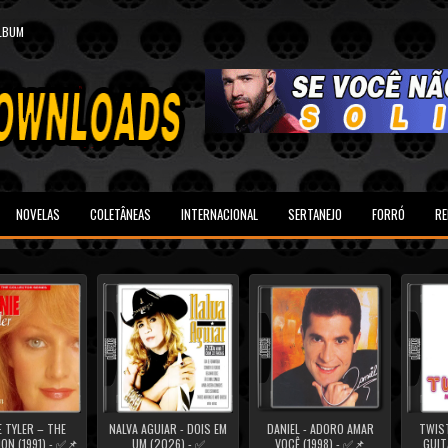
ALBUM
NOVELAS
COLETÂNEAS
INTERNACIONAL
SERTANEJO
FORRÓ
RE
 TYLER – THE
NALVA AGUIAR - DOIS EM
DANIEL - ADORO AMAR
TWIST
ON (1991) - ✅📌
UM (2026) - ✅
VOCÊ (1998) - ✅📌
GUIT