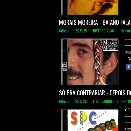
MORAIS MOREIRA - BAIANO FALA
Cdteca
29.5.25
DIVERSO
,
FLAC
Nenhu
==
==
Mo
- 0
SÓ PRA CONTRARIAR - DEPOIS DO
Cdteca
29.5.25
FLAC
,
PAGODES
,
SÓ PRA C
SO
==
==
Con