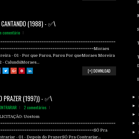
 CANTANDO (1988) - ✅\
m comentário
======================================================
============================================Moraes
reira - 01 - Por que Parou, Parou Por queMoraes Moreira
2 - CalundúMoraes...
[+] DOWNLOAD
 PRAZER (1997)) - ✅\
►
►
ONTRARIAR
2 comentários
►
LICITAÇÃO: Uostom
►
======================================================
============================================SÓ Pra
►
trariar - 01 - Depois do PrazerSÓ Pra Contrariar...