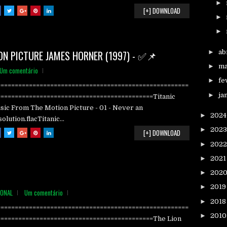
►
[+] DOWNLOAD
►
►
►
ab
ON PICTURE JAMES HORNER (1997) - ✅📌
►
m
Um comentário
►
fe
======================================================
►
ja
============================================Titanic
sic From The Motion Picture - 01 - Never an
►
202
olution.flacTitanic...
►
202
[+] DOWNLOAD
►
202
►
202
►
202
►
201
IONAL
Um comentário
►
201
======================================================
►
201
============================================The Lion