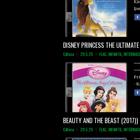
Kin
ljus
DISNEY PRINCESS THE ULTIMATE
Cdteca
29.5.25
FLAC
,
INFANTIL
,
INTERNAC
==
==
Pri
- K
BEAUTY AND THE BEAST (2017))
Cdteca
29.5.25
FLAC
,
INFANTIL
,
INTERNAC
==