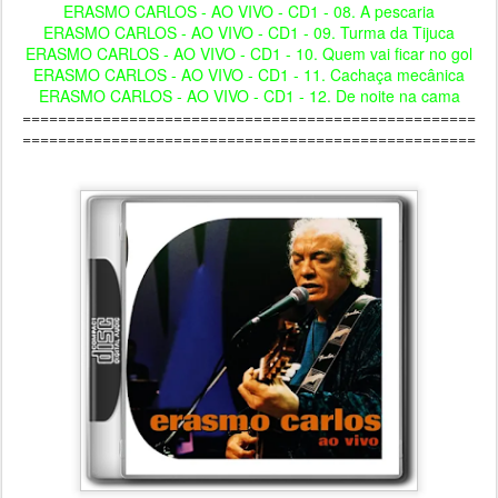
ERASMO CARLOS - AO VIVO - CD1 - 08. A pescaria
ERASMO CARLOS - AO VIVO - CD1 - 09. Turma da Tijuca
ERASMO CARLOS - AO VIVO - CD1 - 10. Quem vai ficar no gol
ERASMO CARLOS - AO VIVO - CD1 - 11. Cachaça mecânica
ERASMO CARLOS - AO VIVO - CD1 - 12. De noite na cama
===================================================
===================================================