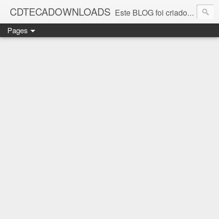
CDTECADOWNLOADS
Este BLOG foi criado para os amantes da música. Aqui você encontra vários álbuns musicais. Todos os ritmos, álbuns antigos que foi e continua sendo SUCESSO.
Pages