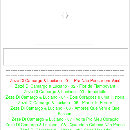
===================================================
===================================================
Zezé Di Camargo & Luciano - 01 - Pra Nâo Pensar em Você
Zezé Di Camargo & Luciano - 02 - Flor de Flamboyant
Zezé Di Camargo & Luciano - 03 - Imperfeito
Zezé Di Camargo & Luciano - 04 - Dois Corações e uma História
Zezé Di Camargo & Luciano - 05 - Pior é Te Perder
Zezé Di Camargo & Luciano - 06 - Amores Que Vem e Que
Passam
Zezé Di Camargo & Luciano - 07 - VoIta Pro Meu Coraçâo
Zezé Di Camargo & Luciano - 08 - Quando a Cabeça Nâo Pensa