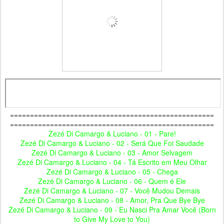
===================================================
===================================================
Zezé Di Camargo & Luciano - 01 - Pare!
Zezé Di Camargo & Luciano - 02 - Será Que Foi Saudade
Zezé Di Camargo & Luciano - 03 - Amor Selvagem
Zezé Di Camargo & Luciano - 04 - Tá Escrito em Meu Olhar
Zezé Di Camargo & Luciano - 05 - Chega
Zezé Di Camargo & Luciano - 06 - Quem é Ele
Zezé Di Camargo & Luciano - 07 - Você Mudou Demais
Zezé Di Camargo & Luciano - 08 - Amor, Pra Que Bye Bye
Zezé Di Camargo & Luciano - 09 - Eu Nasci Pra Amar Você (Born
to Give My Love to You)