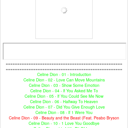
===================================================
===================================================
Celine Dion - 01 - lntroduction
Celine Dion - 02 - Love Can Move Mountains
Celine Dion - 03 - Show Some Emotion
Celine Dion - 04 - lf You Asked Me To
Celine Dion - 05 - lf You Could See Me Now
Celine Dion - 06 - Halfway To Heaven
Celine Dion - 07 - Did You Give Enough Love
Celine Dion - 08 - lf 1 Were You
Celine Dion - 09 - Beauty and the Beast (Feat. Peabo Bryson
Celine Dion - 10 - 1 Love You Goodbye