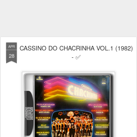
CASSINO DO CHACRINHA VOL.1 (1982)
APR
28
- ✅