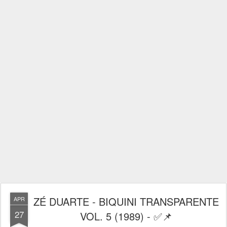
ZÉ DUARTE - BIQUINI TRANSPARENTE
APR
27
VOL. 5 (1989) - ✅📌