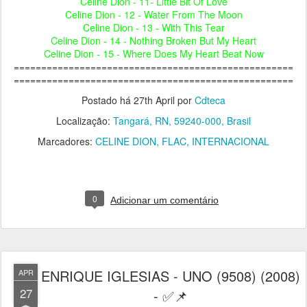
Celine Dion - 11- Little Bit Of Love
Celine Dion - 12 - Water From The Moon
Celine Dion - 13 - With This Tear
Celine Dion - 14 - Nothing Broken But My Heart
Celine Dion - 15 - Where Does My Heart Beat Now
===================================================
===================================================
Postado há
27th April
por
Cdteca
Localização:
Tangará, RN, 59240-000, Brasil
Marcadores:
CELINE DION
FLAC
INTERNACIONAL
0
Adicionar um comentário
ENRIQUE IGLESIAS - UNO (9508) (2008)
APR
27
- ✅📌