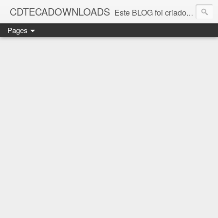
CDTECADOWNLOADS
Este BLOG foi criado para os amantes da música. Aqui você encontra vários álbuns musicais. Todos os ritmos, álbuns antigos que foi e continua sendo SUCESSO.
Pages