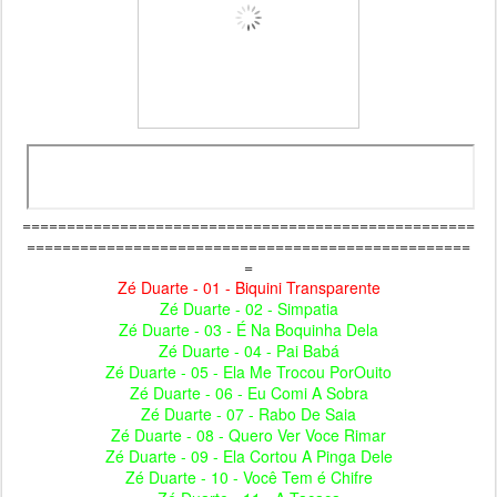
===================================================
==================================================
=
Zé Duarte - 01 - Biquini Transparente
Zé Duarte - 02 - Simpatia
Zé Duarte - 03 - É Na Boquinha Dela
Zé Duarte - 04 - Pai Babá
Zé Duarte - 05 - Ela Me Trocou PorOuito
Zé Duarte - 06 - Eu Comi A Sobra
Zé Duarte - 07 - Rabo De Saia
Zé Duarte - 08 - Quero Ver Voce Rimar
Zé Duarte - 09 - Ela Cortou A Pinga Dele
Zé Duarte - 10 - Você Tem é Chifre