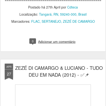
===================================================
Postado há
27th April
por
Cdteca
Localização:
Tangará, RN, 59240-000, Brasil
Marcadores:
FLAC
SERTANEJO
ZEZÉ DE CAMARGO
0
Adicionar um comentário
ZEZÉ DI CAMARGO & LUCIANO - TUDO
APR
27
DEU EM NADA (2012) - ✅📌