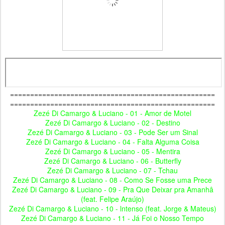
===================================================
===================================================
Zezé Di Camargo & Luciano - 01 - Amor de Motel
Zezé Di Camargo & Luciano - 02 - Destino
Zezé Di Camargo & Luciano - 03 - Pode Ser um Sinal
Zezé Di Camargo & Luciano - 04 - Falta Alguma Coisa
Zezé Di Camargo & Luciano - 05 - Mentira
Zezé Di Camargo & Luciano - 06 - Butterfly
Zezé Di Camargo & Luciano - 07 - Tchau
Zezé Di Camargo & Luciano - 08 - Como Se Fosse uma Prece
Zezé Di Camargo & Luciano - 09 - Pra Que Deixar pra Amanhâ
(feat. Felipe Araújo)
Zezé Di Camargo & Luciano - 10 - lntenso (feat. Jorge & Mateus)
Zezé Di Camargo & Luciano - 11 - Já Foi o Nosso Tempo