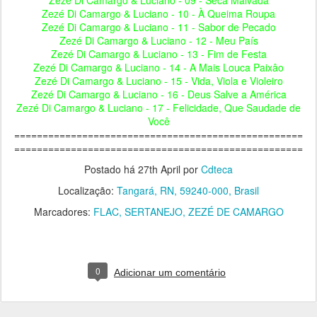
Zezé Di Camargo & Luciano - 09 - Seca Malvada
Zezé Di Camargo & Luciano - 10 - À Queima Roupa
Zezé Di Camargo & Luciano - 11 - Sabor de Pecado
Zezé Di Camargo & Luciano - 12 - Meu País
Zezé Di Camargo & Luciano - 13 - Fim de Festa
Zezé Di Camargo & Luciano - 14 - A Mais Louca Paixâo
Zezé Di Camargo & Luciano - 15 - Vida, Viola e Violeiro
Zezé Di Camargo & Luciano - 16 - Deus Salve a América
Zezé Di Camargo & Luciano - 17 - Felicidade, Que Saudade de
Você
===================================================
===================================================
Postado há
27th April
por
Cdteca
Localização:
Tangará, RN, 59240-000, Brasil
Marcadores:
FLAC
SERTANEJO
ZEZÉ DE CAMARGO
0
Adicionar um comentário