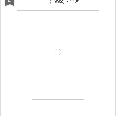
(1992) - ✅📌