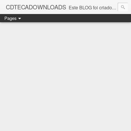
CDTECADOWNLOADS
Este BLOG foi criado para os amantes da música. Aqui você encontra vários álbuns musicais. Todos os ritmos, álbuns antigos que foi e continua sendo SUCESSO.
Pages