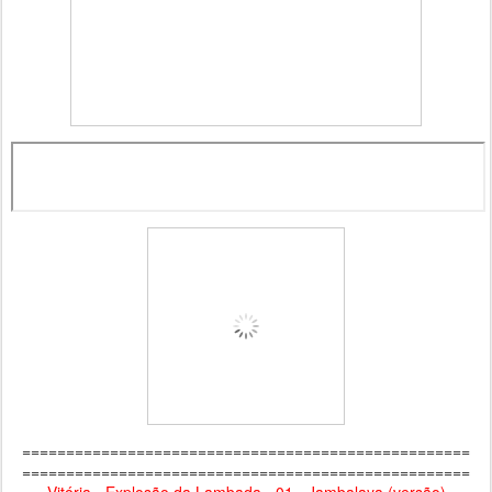
===================================================
===================================================
Vitória - Explosão da Lambada - 01 - Jambalaya (versão)