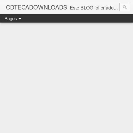
CDTECADOWNLOADS
Este BLOG foi criado para os amantes da música. Aqui você encontra vários álbuns musicais. Todos os ritmos, álbuns antigos que foi e continua sendo SUCESSO.
Pages