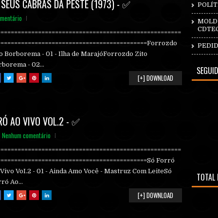
SEUS CABRAS DA PESTE (1973) - ✅
POLÍT
mentário
MOLDU
CDTE
======================================================
============================================Forrozdo
PEDID
o Borborema - 01 - Ilha de MarajóForrozdo Zito
borema - 02...
SEGUI
[+] DOWNLOAD
Ó AO VIVO VOL.2 - ✅
Nenhum comentário
======================================================
============================================Só Forró
Vivo VoI.2 - 01 - Ainda Amo Você - Mastruz Com LeiteSó
TOTAL 
ró Ao...
[+] DOWNLOAD