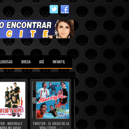
LIGIOSAS
BREGA
AXÉ
INFANTIL
ER - MOCHILA E
TWISTER - EL JUEGO DE LA
TWISTER - 40 GRAUS
SÉRGI
ARRA NO AVIãO
VIDA (2001) - ✅
(2000) - ✅