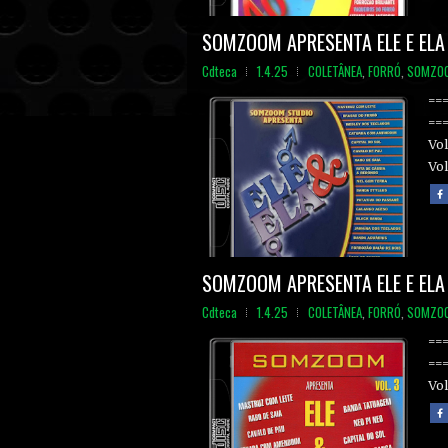
SOMZOOM APRESENTA ELE E ELA 
Cdteca
1.4.25
COLETÂNEA
,
FORRÓ
,
SOMZO
==
==
Vol
Vol.
SOMZOOM APRESENTA ELE E ELA 
Cdteca
1.4.25
COLETÂNEA
,
FORRÓ
,
SOMZO
==
==
Vol