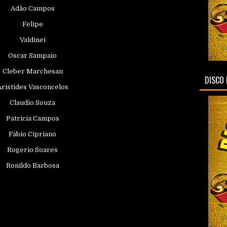
Oscar Sampaio
Cleber Marchesan
Aristides Vasconcelos
Claudio Souza
Patricia Campos
DISCO 
Fabio Cipriano
Rogerio Soares
Ronildo Barbosa
Daniel Batista
Robson Fernandes
Will Be
Alane Gaspar
...