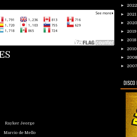
►
202
►
202
►
202
►
201
►
201
►
201
ES
►
200
►
200
DISCO 
Rayker Jeorge
Marcio de Mello
Adão Campos
Felipe
Valdinei