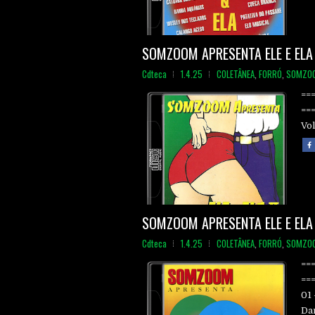
SOMZOOM APRESENTA ELE E ELA 
Cdteca
1.4.25
COLETÂNEA
,
FORRÓ
,
SOMZO
==
==
Vol
SOMZOOM APRESENTA ELE E ELA 
Cdteca
1.4.25
COLETÂNEA
,
FORRÓ
,
SOMZO
==
===
01 
Dan