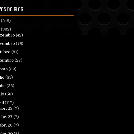
VOS DO BLOG
6
(345)
5
(862)
ezembro
(42)
ovembro
(79)
tubro
(91)
tembro
(27)
osto
(32)
lho
(39)
nho
(33)
io
(58)
ril
(117)
abr. 29
(7)
abr. 27
(7)
abr. 26
(7)
abr. 20
(5)