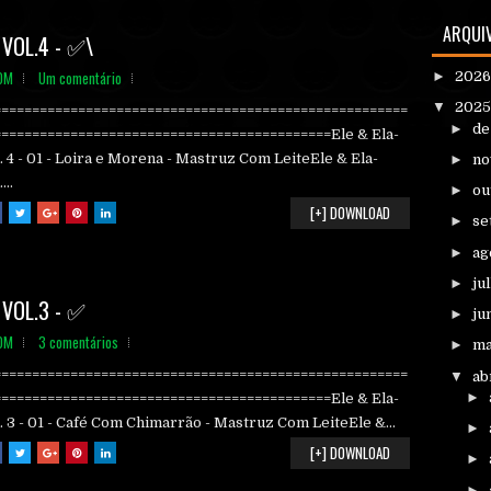
ARQUI
VOL.4 - ✅\
OM
Um comentário
►
202
▼
202
======================================================
►
d
============================================Ele & Ela-
. 4 - 01 - Loira e Morena - Mastruz Com LeiteEle & Ela-
►
n
...
►
ou
[+] DOWNLOAD
►
se
►
ag
►
ju
VOL.3 - ✅
►
ju
OM
3 comentários
►
ma
======================================================
▼
ab
►
============================================Ele & Ela-
. 3 - 01 - Café Com Chimarrão - Mastruz Com LeiteEle &...
►
[+] DOWNLOAD
►
►