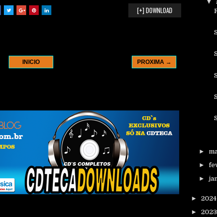
▼
[+] DOWNLOAD
INICIO
PROXIMA →
►
m
►
fe
►
ja
►
202
►
202