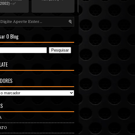
(2002) - ✅
sar O Blog
LATE
DORES
AS
A
ATO