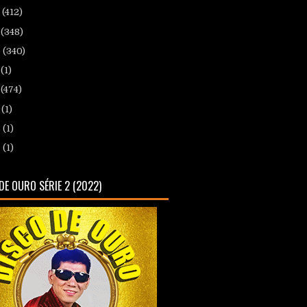
2
(412)
1
(348)
0
(340)
9
(1)
8
(474)
0
(1)
8
(1)
7
(1)
DE OURO SÉRIE 2 (2022)