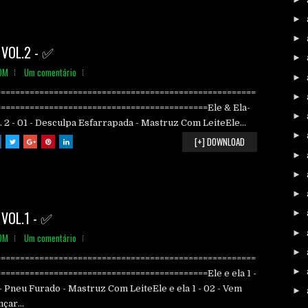
►
►
VOL.2 - ✅
►
OM
Um comentário
►
======================================================
►
============================================Ele & Ela-
►
. 2 - 01 - Desculpa Esfarrapada - Mastruz Com LeiteEle...
►
[+] DOWNLOAD
►
►
►
VOL.1 - ✅
►
►
OM
Um comentário
►
======================================================
►
===========================================Ele e ela 1 -
- Pneu Furado - Mastruz Com LeiteEle e ela 1 - 02 - Vem
►
çar...