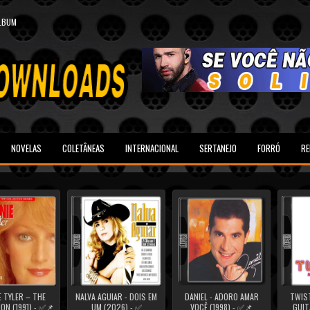
ALBUM
NOVELAS
COLETÂNEAS
INTERNACIONAL
SERTANEJO
FORRÓ
RE
 TYLER – THE
NALVA AGUIAR - DOIS EM
DANIEL - ADORO AMAR
TWIST
ON (1991) - ✅📌
UM (2026) - ✅
VOCÊ (1998) - ✅📌
GUIT