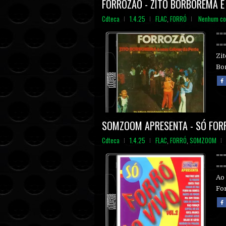
FORROZÃO - ZITO BORBOREMA E 
Cdteca
1.4.25
FLAC
,
FORRÓ
Nenhum co
==
==
Zit
Bor
SOMZOOM APRESENTA - SÓ FORR
Cdteca
1.4.25
FLAC
,
FORRÓ
,
SOMZOOM
==
==
Ao 
For