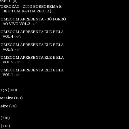
abr. 01
(6)
FORROZÃO - ZITO BORBOREMA E
SEUS CABRAS DA PESTE (...
SOMZOOM APRESENTA - SÓ FORRÓ
AO VIVO VOL.2 - ✅
SOMZOOM APRESENTA ELE E ELA
VOL.4 - ✅\
SOMZOOM APRESENTA ELE E ELA
VOL.3 - ✅
SOMZOOM APRESENTA ELE E ELA
VOL.2 - ✅
SOMZOOM APRESENTA ELE E ELA
VOL.1 - ✅
arço
(150)
vereiro
(121)
neiro
(73)
4
(718)
3
(715)