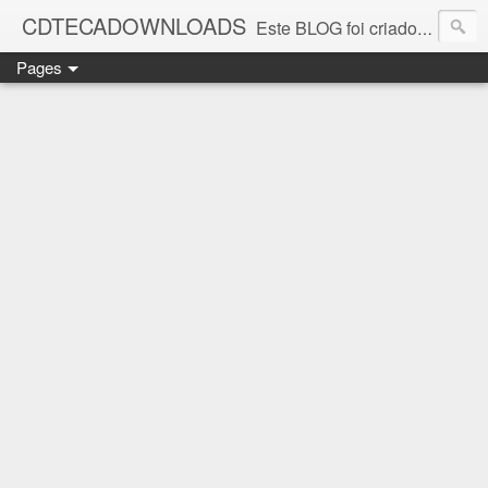
CDTECADOWNLOADS
Este BLOG foi criado para os amantes da música. Aqui você encontra vários álbuns musicais. Todos os ritmos, álbuns antigos que foi e continua sendo SUCESSO.
Pages