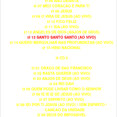
06 NAO DESISTA
Ø
07 MEU CORACAO E PARA TI
Ø
08 JESUS
Ø
09 O VIRA DE JESUS (AO VIVO)
Ø
10 FICO FELIZ
Ø
11 IDA (AO VIVO)
Ø
12 ANGELES DE DIOS (ANJOS DE DEUS)
Ø
13 SANTO SANTO SANTO (AO VIVO)
Ø
14 QUERO MERGULHAR NAS PROFUNDEZAS (AO VIVO)
Ø
15 HINO NACIONAL
Ø
CD 2
Ø
01 ORACO DE SAO FRANCISCO
Ø
02 BASTA QUERER (AO VIVO)
Ø
03 ANJOS DE DEUS (AO VIVO)
Ø
04 REI DAVI
Ø
05 QUEM PODE LIVRAR COMO O SENHOR
Ø
06 IE IE IE DE JESUS (AO VIVO)
Ø
07 ESPIRITO (AO VIVO)
Ø
08 SO POR TI JESUS (AO VIVO) / VEM ESPIRITO /
Ø
CANCAO DA UNIDADE
09 DEUS DO IMPOSSIVEL
Ø