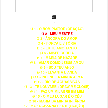
1 - O BOM PASTOR (ORAÇÃO)
Ø
2 - MEU MESTRE
Ø
3 - ÂNCORA DO AMOR
Ø
4 - FORÇA E VITÓRIA
Ø
5 - EU TE AMO TANTO
Ø
6 - MISERICÓRDIA
Ø
7 - MARIA DE NAZARÉ
Ø
8 - AMAR COMO JESUS AMOU
Ø
9 - SOU TEU ANJO
Ø
10 - LEVANTA E ANDA
Ø
11 - INCENDEIA MINHA ALMA
Ø
12 - RIO DE ÁGUAS VIVAS
Ø
13 - TE LOUVAREI (DRAW ME CLOSE)
Ø
14 - FAZ UM MILAGRE EM MIM
Ø
15 - O MEU LUGAR É O CÉU
Ø
16 - MARIA DA MINHA INFÂNCIA
Ø
17 - MARIA PASSA NA FRENTE (ORAÇÃO)