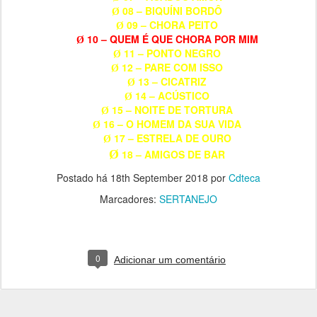
08 – BIQUÍNI BORDÔ
Ø
09 – CHORA PEITO
Ø
10 – QUEM É QUE CHORA POR MIM
Ø
11 – PONTO NEGRO
Ø
12 – PARE COM ISSO
Ø
13 – CICATRIZ
Ø
14 – ACÚSTICO
Ø
15 – NOITE DE TORTURA
Ø
16 – O HOMEM DA SUA VIDA
Ø
17 – ESTRELA DE OURO
Ø
Ø
18 – AMIGOS DE BAR
Postado há
18th September 2018
por
Cdteca
Marcadores:
SERTANEJO
0
Adicionar um comentário