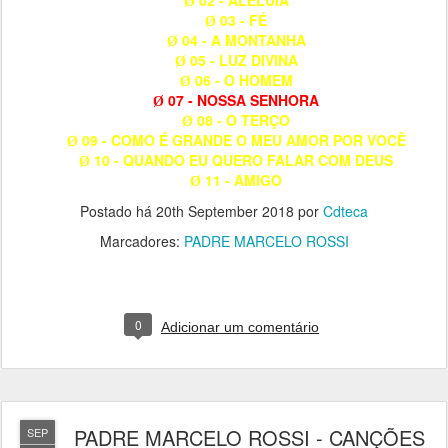
02 - ALELUIA
Ø
03 - FÉ
Ø
04 - A MONTANHA
Ø
05 - LUZ DIVINA
Ø
06 - O HOMEM
Ø
07 - NOSSA SENHORA
Ø
08 - O TERÇO
Ø
09 - COMO É GRANDE O MEU AMOR POR VOCÊ
Ø
10 - QUANDO EU QUERO FALAR COM DEUS
Ø
11 - AMIGO
Ø
Postado há
20th September 2018
por
Cdteca
Marcadores:
PADRE MARCELO ROSSI
0
Adicionar um comentário
PADRE MARCELO ROSSI - CANÇÕES
SEP