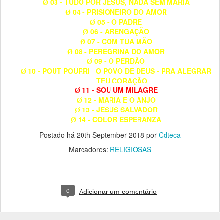
03 - TUDO POR JESUS, NADA SEM MARIA
Ø
04 - PRISIONEIRO DO AMOR
Ø
05 - O PADRE
Ø
06 - ARENGAÇÃO
Ø
07 - COM TUA MÃO
Ø
08 - PEREGRINA DO AMOR
Ø
09 - O PERDÃO
Ø
10 - POUT POURRI_ O POVO DE DEUS - PRA ALEGRAR
Ø
TEU CORAÇÃO
11 - SOU UM MILAGRE
Ø
12 - MARIA E O ANJO
Ø
13 - JESUS SALVADOR
Ø
14 - COLOR ESPERANZA
Ø
Postado há
20th September 2018
por
Cdteca
Marcadores:
RELIGIOSAS
0
Adicionar um comentário