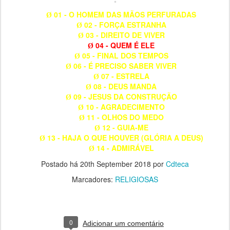
01 - O HOMEM DAS MÃOS PERFURADAS
Ø
02 - FORÇA ESTRANHA
Ø
03 - DIREITO DE VIVER
Ø
04 - QUEM É ELE
Ø
05 - FINAL DOS TEMPOS
Ø
06 - É PRECISO SABER VIVER
Ø
07 - ESTRELA
Ø
08 - DEUS MANDA
Ø
09 - JESUS DA CONSTRUÇÃO
Ø
10 - AGRADECIMENTO
Ø
11 - OLHOS DO MEDO
Ø
12 - GUIA-ME
Ø
13 - HAJA O QUE HOUVER (GLÓRIA A DEUS)
Ø
14 - ADMIRÁVEL
Ø
Postado há
20th September 2018
por
Cdteca
Marcadores:
RELIGIOSAS
0
Adicionar um comentário