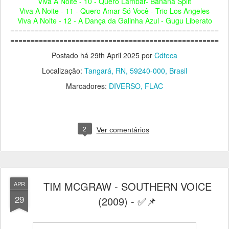
Viva A Noite - 10 - Quero Lambar- Banana Split
Viva A Noite - 11 - Quero Amar Só Você - Trio Los Angeles
Viva A Noite - 12 - A Dança da Galinha Azul - Gugu Liberato
===================================================
===================================================
Postado há
29th April 2025
por
Cdteca
Localização:
Tangará, RN, 59240-000, Brasil
Marcadores:
DIVERSO
FLAC
2
Ver comentários
TIM MCGRAW - SOUTHERN VOICE
APR
29
(2009) - ✅📌