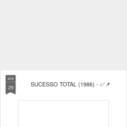
APR
SUCESSO TOTAL (1986) - ✅📌
29