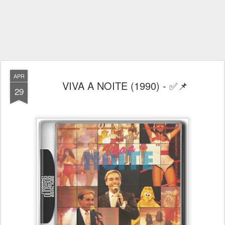
APR
VIVA A NOITE (1990) - ✅📌
29