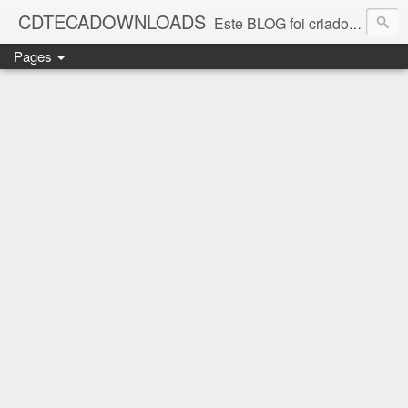
CDTECADOWNLOADS
Este BLOG foi criado para os amantes da música. Aqui você encontra vários álbuns musicais. Todos os ritmos, álbuns antigos que foi e continua sendo SUCESSO.
Pages