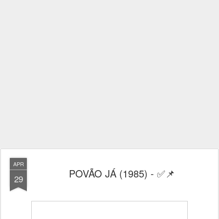
APR
POVÃO JÁ (1985) - ✅📌
29