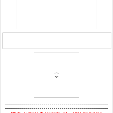
===================================================
===================================================
Vitória - Explosão da Lambada - 01 - Jambalaya (versão)