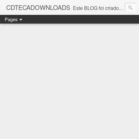
CDTECADOWNLOADS
Este BLOG foi criado para os amantes da música. Aqui você encontra vários álbuns musicais. Todos os ritmos, álbuns antigos que foi e continua sendo SUCESSO.
Pages