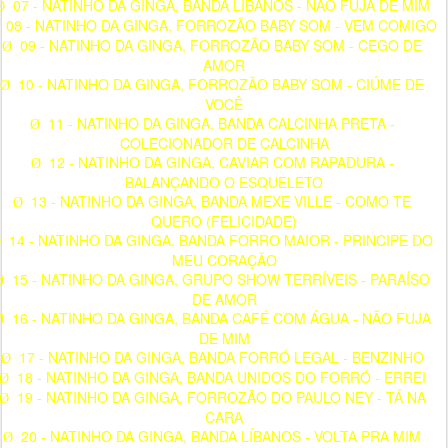
07 - NATINHO DA GINGA, BANDA LÍBANOS - NÃO FUJA DE MIM
Ø
08 - NATINHO DA GINGA, FORROZÃO BABY SOM - VEM COMIGO
09 - NATINHO DA GINGA, FORROZÃO BABY SOM - CEGO DE
Ø
AMOR
10 - NATINHO DA GINGA, FORROZÃO BABY SOM - CIÚME DE
Ø
VOCÊ
11 - NATINHO DA GINGA, BANDA CALCINHA PRETA -
Ø
COLECIONADOR DE CALCINHA
12 - NATINHO DA GINGA, CAVIAR COM RAPADURA -
Ø
BALANÇANDO O ESQUELETO
13 - NATINHO DA GINGA, BANDA MEXE VILLE - COMO TE
Ø
QUERO (FELICIDADE)
14 - NATINHO DA GINGA, BANDA FORRO MAIOR - PRINCIPE DO
Ø
MEU CORAÇÃO
15 - NATINHO DA GINGA, GRUPO SHOW TERRÍVEIS - PARAÍSO
Ø
DE AMOR
16 - NATINHO DA GINGA, BANDA CAFÉ COM ÁGUA - NÃO FUJA
Ø
DE MIM
17 - NATINHO DA GINGA, BANDA FORRÓ LEGAL - BENZINHO
Ø
18 - NATINHO DA GINGA, BANDA UNIDOS DO FORRÓ - ERREI
Ø
19 - NATINHO DA GINGA, FORROZÃO DO PAULO NEY - TÁ NA
Ø
CARA
20 - NATINHO DA GINGA, BANDA LÍBANOS - VOLTA PRA MIM
Ø