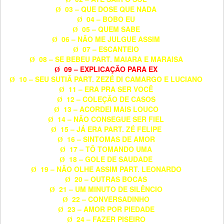
03 – QUE DOSE QUE NADA
Ø
04 – BOBO EU
Ø
05 – QUEM SABE
Ø
06 – NÃO ME JULGUE ASSIM
Ø
07 – ESCANTEIO
Ø
08 – SE BEBEU PART. MAIARA E MARAISA
Ø
09 – EXPLICAÇÃO PARA EX
Ø
10 – SEU SUTIÃ PART. ZEZÉ DI CAMARGO E LUCIANO
Ø
11 – ERA PRA SER VOCÊ
Ø
12 – COLEÇÃO DE CASOS
Ø
13 – ACORDEI MAIS LOUCO
Ø
14 – NÃO CONSEGUE SER FIEL
Ø
15 – JÁ ERA PART. ZÉ FELIPE
Ø
16 – SINTOMAS DE AMOR
Ø
17 – TÔ TOMANDO UMA
Ø
18 – GOLE DE SAUDADE
Ø
19 – NÃO OLHE ASSIM PART. LEONARDO
Ø
20 – OUTRAS BOCAS
Ø
21 – UM MINUTO DE SILÊNCIO
Ø
22 – CONVERSADINHO
Ø
23 – AMOR POR PIEDADE
Ø
24 – FAZER PISEIRO
Ø