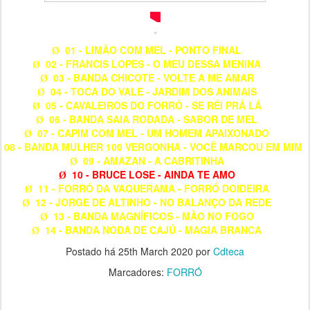
01 - LIMÃO COM MEL - PONTO FINAL
Ø
02 - FRANCIS LOPES - O MEU DESSA MENINA
Ø
03 - BANDA CHICOTE - VOLTE A ME AMAR
Ø
04 - TOCA DO VALE - JARDIM DOS ANIMAIS
Ø
05 - CAVALEIROS DO FORRÓ - SE RÉI PRÁ LÁ
Ø
06 - BANDA SAIA RODADA - SABOR DE MEL
Ø
07 - CAPIM COM MEL - UM HOMEM APAIXONADO
Ø
08 - BANDA MULHER 100 VERGONHA - VOCÊ MARCOU EM MIM
09 - AMAZAN - A CABRITINHA
Ø
10 - BRUCE LOSE - AINDA TE AMO
Ø
11 - FORRÓ DA VAQUERAMA - FORRÓ DOIDEIRA
Ø
12 - JORGE DE ALTINHO - NO BALANÇO DA REDE
Ø
13 - BANDA MAGNÍFICOS - MÃO NO FOGO
Ø
14 - BANDA NODA DE CAJÚ - MAGIA BRANCA
Ø
Postado há
25th March 2020
por
Cdteca
Marcadores:
FORRÓ