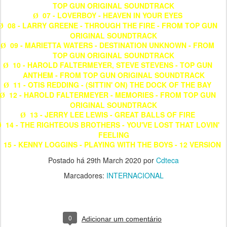
TOP GUN ORIGINAL SOUNDTRACK
07 - LOVERBOY - HEAVEN IN YOUR EYES
Ø
08 - LARRY GREENE - THROUGH THE FIRE - FROM TOP GUN
Ø
ORIGINAL SOUNDTRACK
09 - MARIETTA WATERS - DESTINATION UNKNOWN - FROM
Ø
TOP GUN ORIGINAL SOUNDTRACK
10 - HAROLD FALTERMEYER, STEVE STEVENS - TOP GUN
Ø
ANTHEM - FROM TOP GUN ORIGINAL SOUNDTRACK
11 - OTIS REDDING - (SITTIN' ON) THE DOCK OF THE BAY
Ø
12 - HAROLD FALTERMEYER - MEMORIES - FROM TOP GUN
Ø
ORIGINAL SOUNDTRACK
13 - JERRY LEE LEWIS - GREAT BALLS OF FIRE
Ø
14 - THE RIGHTEOUS BROTHERS - YOU'VE LOST THAT LOVIN'
Ø
FEELING
15 - KENNY LOGGINS - PLAYING WITH THE BOYS - 12 VERSION
Postado há
29th March 2020
por
Cdteca
Marcadores:
INTERNACIONAL
0
Adicionar um comentário