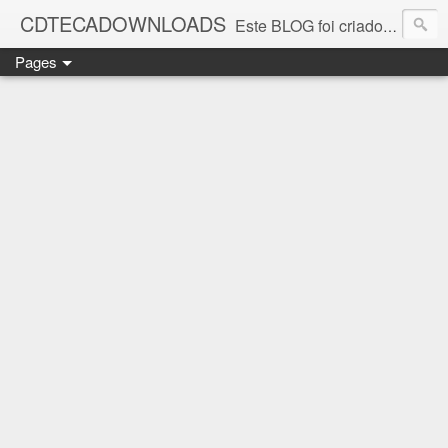
CDTECADOWNLOADS
Este BLOG foi criado para os amantes da música. Aqui você encontra vários álbuns musicais. Todos os ritmos, álbuns antigos que foi e continua sendo SUCESSO.
Pages