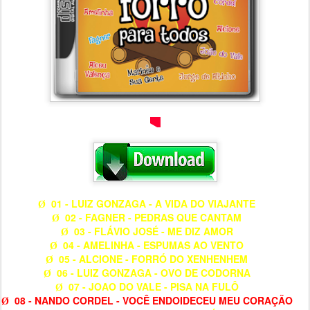
01 - LUIZ GONZAGA - A VIDA DO VIAJANTE
Ø
02 - FAGNER - PEDRAS QUE CANTAM
Ø
03 - FLÁVIO JOSÉ - ME DIZ AMOR
Ø
04 - AMELINHA - ESPUMAS AO VENTO
Ø
05 - ALCIONE - FORRÓ DO XENHENHEM
Ø
06 - LUIZ GONZAGA - OVO DE CODORNA
Ø
07 - JOAO DO VALE - PISA NA FULÔ
Ø
08 - NANDO CORDEL - VOCÊ ENDOIDECEU MEU CORAÇÃO
Ø