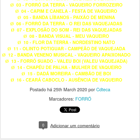
03 - FORRÓ DA TERRA - VAQUEIRO FORROZEIRO
Ø
04 - CAPIM E CANELA - FESTA DE VAQUEIRO
Ø
05 - BANDA LÍBANOS - PAIXÃO DE MENINA
Ø
06 - FORRÓ DA TERRA - O REI DAS VAQUEJADAS
Ø
07 - EXPLOSÃO DO SOM - REI DAS VAQUEJADAS
Ø
08 - BANDA VISUAL - MEU VAQUEIRO
Ø
10 - FLOR DA TERRA - NORDESTINO NATO
Ø
11 - OLINTO POTIGUAR - CAMPEÂO DE VAQUEJADA
Ø
12 - BANDA VENENO MUSICAL - VAQUEIRO APAIXONADO
Ø
13 - FORRÓ SUADO - VALEU BOI (VALEU VAQUEJADA)
Ø
14 - CHAPÉU DE PALHA - MULHER DE VAQUEIRO
Ø
15 - DADÁ MOREIRA - CAMBÃO DE BOI
Ø
16 - CEARÁ CABOCLO - AUSÊNCIA DE VAQUEIRO
Ø
Postado há
25th March 2020
por
Cdteca
Marcadores:
FORRÓ
0
Adicionar um comentário