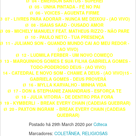
04 - EMERSON SANTOS - SUPEREI
Ø
05 - UNHA PINTADA - FÉ NO PAI
Ø
06 - VOICES - AGUENTA FIRME
Ø
07 - LIVRES PARA ADORAR - NUNCA ME DEIXOU - (AO VIVO)
Ø
08 - ISAIAS SAAD - OUSADO AMOR
Ø
09 - MICHELY MANUELY FEAT. MATHEUS RIZZO - NÃO PARE
Ø
10 - PAULO NETO - TUA PRESENÇA
Ø
11 - JULIANO SON - QUANDO MUNDO CAI AO MEU REDOR -
Ø
(AO VIVO)
12 - LUDMILA FERBER - UM NOVO COMEÇO
Ø
13 - MARQUINHOS GOMES E SUA FILHA GABRIELA GOMES -
Ø
TODO-PODEROSO DEUS - (AO VIVO)
14 - CATEDRAL E NOVO SOM - CHAME A DEUS - (AO VIVO)15 -
Ø
GABRIELA GOMES - DEUS PROVERÁ
16 - MYLLA KARVALHO - MINHA VIDA
Ø
17 - DON & STEPHANIE ZANANDRAIS - ESFORÇA TE
Ø
18 - JULIA VITORIA - DE DENTRO PRA FORA
Ø
19 - KYMBERLI
- BREAK EVERY CHAIN (CADEIAS QUEBRAR)
Ø
20 - PAXTON INGRAM - BREAK EVERY CHAIN (CADEIAS
Ø
QUEBRAR)
Postado há
29th March 2020
por
Cdteca
Marcadores:
COLETÂNEA
RELIGIOSAS