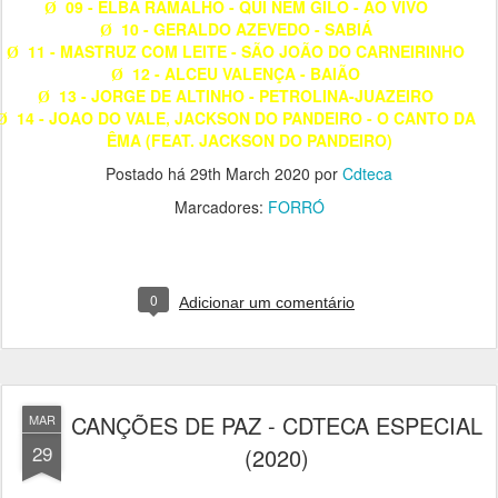
09 - ELBA RAMALHO - QUI NEM GILÓ - AO VIVO
Ø
10 - GERALDO AZEVEDO - SABIÁ
Ø
11 - MASTRUZ COM LEITE - SÃO JOÃO DO CARNEIRINHO
Ø
12 - ALCEU VALENÇA - BAIÃO
Ø
13 - JORGE DE ALTINHO - PETROLINA-JUAZEIRO
Ø
14 - JOAO DO VALE, JACKSON DO PANDEIRO - O CANTO DA
Ø
ÊMA (FEAT. JACKSON DO PANDEIRO)
Postado há
29th March 2020
por
Cdteca
Marcadores:
FORRÓ
0
Adicionar um comentário
CANÇÕES DE PAZ - CDTECA ESPECIAL
MAR
29
(2020)