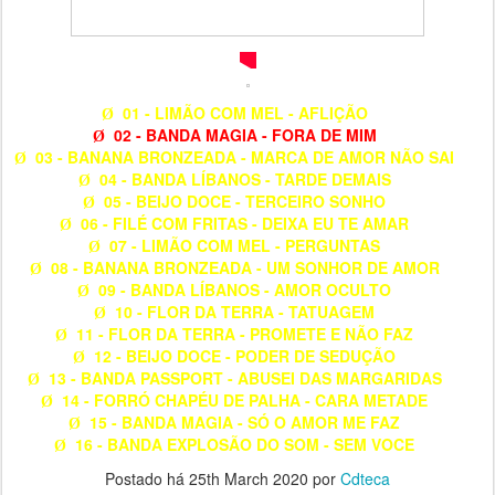
01 - LIMÃO COM MEL - AFLIÇÃO
Ø
02 - BANDA MAGIA - FORA DE MIM
Ø
03 - BANANA BRONZEADA - MARCA DE AMOR NÃO SAI
Ø
04 - BANDA LÍBANOS - TARDE DEMAIS
Ø
05 - BEIJO DOCE - TERCEIRO SONHO
Ø
06 - FILÉ COM FRITAS - DEIXA EU TE AMAR
Ø
07 - LIMÃO COM MEL - PERGUNTAS
Ø
08 - BANANA BRONZEADA - UM SONHOR DE AMOR
Ø
09 - BANDA LÍBANOS - AMOR OCULTO
Ø
10 - FLOR DA TERRA - TATUAGEM
Ø
11 - FLOR DA TERRA - PROMETE E NÃO FAZ
Ø
12 - BEIJO DOCE - PODER DE SEDUÇÃO
Ø
13 - BANDA PASSPORT - ABUSEI DAS MARGARIDAS
Ø
14 - FORRÓ CHAPÉU DE PALHA - CARA METADE
Ø
15 - BANDA MAGIA - SÓ O AMOR ME FAZ
Ø
16 - BANDA EXPLOSÃO DO SOM - SEM VOCE
Ø
Postado há
25th March 2020
por
Cdteca