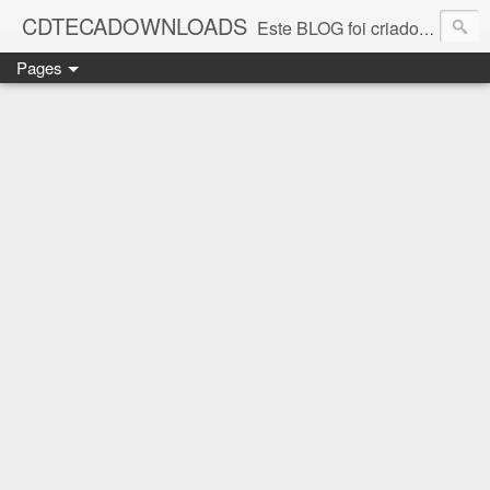
CDTECADOWNLOADS
Este BLOG foi criado para os amantes da música. Aqui você encontra vários álbuns musicais. Todos os ritmos, álbuns antigos que foi e continua sendo SUCESSO.
Pages